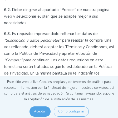
6.2.
Debe dirigirse al apartado “Precios” de nuestra página
web y seleccionar el plan que se adapte mejor a sus
necesidades.
6.3.
Es requisito imprescindible rellenar los datos de
“Suscripción y datos personales”
para realizar la compra. Una
vez rellenado, deberá aceptar los Términos y Condiciones, así
como la Política de Privacidad y apretar el botón de
“Comprar”
para continuar. Los datos requeridos en este
formulario serán tratados según lo establecido en la Política
de Privacidad. En la misma pantalla se le indicarán los
productos y servicios que está adquiriendo, la cantidad y los
Este sitio web utiliza Cookies propias y de terceros de análisis para
impuestos indirectos que correspondan, según la zona
recopilar información con la finalidad de mejorar nuestros servicios, así
geográfica.
como para el análisis de su navegación. Si continua navegando, supone
la aceptación de la instalación de las mismas.
6.4.
En la siguiente pantalla deberá seleccionar alguno de los
métodos de pago de los que disponemos. Según el país,
Aceptar
Cómo configurar
estos pueden variar. Consulte el apartado
7. Métodos de